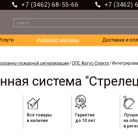
+7 (3462) 68-55-66
+7 (3462) 
Услуги
Интернет-магазин
Доставка и опл
 охранно-пожарной сигнализации
ОПС Аргус-Спектр
Интегрирова
нная система "Стрелец
Все товары
Гарантия
Лучши
в наличии
до 10 лет
на об
в реги